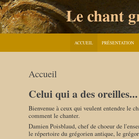
Skip
Le chant gr
to
content
ACCUEIL
PRÉSENTATION
Accueil
Celui qui a des oreilles..
Bienvenue à ceux qui veulent entendre le ch
comment le chanter.
Damien Poisblaud, chef de choeur de l'ens
le répertoire du grégorien antique, le grégo